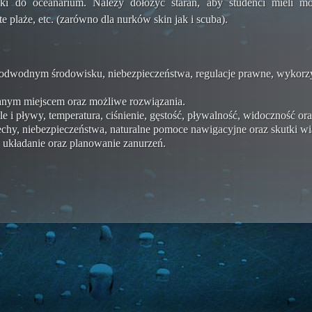
zki do oceanarium. Należy dołożyć starań, aby studenci mieli 
ste plaże, etc. (zarówno dla nurków skin jak i scuba).
 w podwodnym środowisku, niebezpieczeństwa, regulacje prawne, wykor
danym miejscem oraz możliwe rozwiązania.
e i pływy, temperatura, ciśnienie, gęstość, pływalność, widoczność or
echy, niebezpieczeństwa, naturalne pomoce nawigacyjne oraz skutki wi
, układanie oraz planowanie zanurzeń.