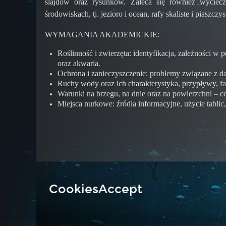
slajdów oraz rysunków. Zaleca się również wyciec
środowiskach, tj. jezioro i ocean, rafy skaliste i piaszczy
WYMAGANIA AKADEMICKIE:
Roślinność i zwierzęta: identyfikacja, zależności
oraz akwaria.
Ochrona i zanieczyszczenie: problemy związane z 
Ruchy wody oraz ich charakterystyka, przypływy, fal
Warunki na brzegu, na dnie oraz na powierzchni – c
Miejsca nurkowe: źródła informacyjne, użycie tablic
CookiesAccept