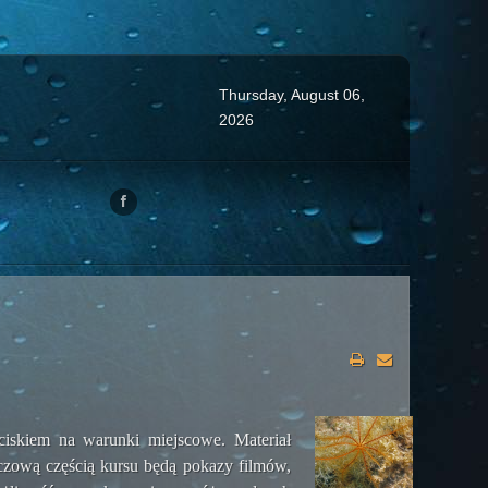
Thursday, August 06,
2026
ciskiem na warunki miejscowe. Materiał
uczową częścią kursu będą pokazy filmów,