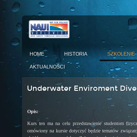
HOME
HISTORIA
SZKOLENIE
AKTUALNOŚCI
Underwater Enviroment Dive
Opis:
Kurs ten ma na celu przedstawienie studentom fizy
omówiony na kursie dotyczyć będzie tematów związanyc