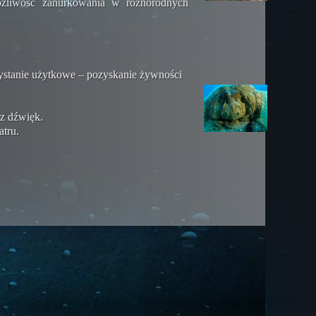
możliwość zanurkowania w różnorodnych
zystanie użytkowe – pozyskanie żywności
az dźwięk.
atru.