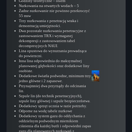
Godziny teoretyczne – osiem
Kursy Techniczne
Nurkowania na otwartych wodach – 5
Intro to Technical Diving
Żadne nurkowanie nie powinno przekroczyć
55 msw
Ice Diver
Trzy nurkowania z penetracją wraka i
demontracją umiejętności.
Sidemount Diver
Dwa pozostałe nurkowania penetracyjne z
zastosowaniem TRX i wymaganej
Technical Decompression Diver
dekompresji z zastosowaniem tabel
Helitrox Diver
decompresyjnych NAUI.
Lina opustowa do wynurzania prowadząca
Trimix Diver
do powierzcni.
Inna lina odpowiednia do maksymalnej
Extreme Exposure Diver
planowanej głębokości oraz dodatkowe liny
Technical Support Leader
osobiste.
Dodatkowe światła podwodne, minimum trzy
SCR Diver
jedno główne i 2 zapasowe.
Przynajmniej dwa przyrządy do odcinania
CCR Diver
lin.
Szpule lin (do technik penetracyjnych),
CCR Mixed Gas
szpule liny głównej i szpule bezpieczeństwa.
Mixed Gas Blender and OST
Dodatkowy sprzęt ucznia w razie potrzeby.
Odporne na wodę tabele nurkowe
Cavern Diver
Dodatkowy system gazu do oddychania z
oddzielnym podwodnym miernikiem
Cave Diver Level I
ciśnienia dla każdej butli i odpowiedni zapas
Cave Diver Level II
gazu dla planowanych nurkowań z