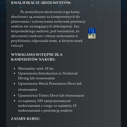
KWALIFIKACJE ABSOLWENTÓW:
Rescue Scuba Diver
Po pomyślnym ukończeniu tego kursu,
Training Assistant
absolwenci są uważani za kompetentnych do
Master Scuba Diver
planowania i wykonywania nurkowań penetracji
wraków nie wymagających dekompresji bez
Specjalizacje
bezpośredniego nadzoru, pod warunkiem, że
aktywności nurkowe i obszar nurkowania w
Dry Suit Diver
przybliżeniu odpowiada temu, w którym nurek
ćwiczył.
Deep Diver
Night Diver
WYMAGANIA WSTĘPNE DLA
KANDYDATÓW NA KURS:
Underwater Enviroment Diver
Minimalny wiek 18 lat.
Nitrox Diver
Uprawnienia Introduction to Technical
Diving lub równoważne
Underwater Photographer
Uprawnienia Wreck Penetration Diver lub
Underwater Videographer
równoważne
Search and Recovery Diver
Uprawnienia Trimix Diver lub równoważne
co najmniej 100 zarejestrowanymi
Wreck Diver
nurkowaniami z czego co najmniej 10
nurkowaniami z penetracją wraków.
Underwater Ecologist
ZASADY KURSU:
Underwater Archaeologist