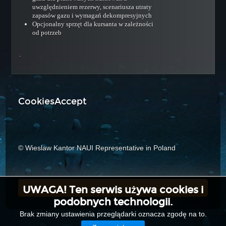
uwzględnieniem rezerwy, scenariusza utraty
Cave Guide
zapasów gazu i wymagań dekompresyjnych
Opcjonalny sprzęt dla kursanta w zależności
Wreck Penetration Diver
od potrzeb
DPVT Diver
.
DPVEE Diver
Kursy Liderów
Skin Diving Instructor
CookiesAccept
Assistant Instructor
Divemaster NAUI
Instructor
Instructor Trainer
© Wieslaw Kantor NAUI Representative in Poland
Course Director
INSTRUKTORZY
UWAGA! Ten serwis używa cookies i
Top
KONTAKT
podobnych technologii.
AKTUALNOŚCI
Brak zmiany ustawienia przeglądarki oznacza zgodę na to.