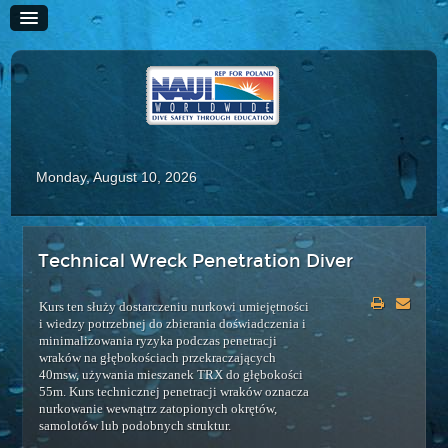
Monday, August 10, 2026
HOME
Technical Wreck Penetration Diver
HISTORIA
Kurs ten służy dostarczeniu nurkowi umiejętności
SZKOLENIE
i wiedzy potrzebnej do zbierania doświadczenia i
minimalizowania ryzyka podczas penetracji
Kursy Rekreacyjne
wraków na głębokościach przekraczających
40msw, używania mieszanek TRX do głębokości
Scuba Diver
55m. Kurs technicznej penetracji wraków oznacza
Advanced Scuba Diver
nurkowanie wewnątrz zatopionych okrętów,
samolotów lub podobnych struktur.
Adaptive Scuba Diver