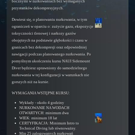
bocznymi w nurkowaniach bez wymaganych
Rescue Scuba Diver
przystanków dekompresyjnych.
Training Assistant
Dowiesz się, o planowaniu nurkowania, w tym
Master Scuba Diver
ograniczeń w oparciu o: zużycie gazu, ekspozycje
Specjalizacje
toksyczności tlenowej i narkozy gazów
Dry Suit Diver
obojętnych na podstawie głębokości i czasu w
granicach bez dekompresji oraz odpowiedniej
Deep Diver
nawigacji podczas planowanego nurkowania. Po
Night Diver
pomyślnym ukończeniu kursu NAUI Sidemount
Underwater Enviroment Diver
Diver będziesz uprawniony do samodzielnego
Nitrox Diver
nurkowania w tej konfiguracji w warunkach nie
gorszych niż na kursie.
Underwater Photographer
Underwater Videographer
WYMAGANIA WSTĘPNE KURSU:
Search and Recovery Diver
Wykłady - około 4 godziny
NURKOWANIE NA WODACH
Wreck Diver
OTWARTYCH: minimum dwa
WIEK: minimum 18 lat
Underwater Ecologist
CERTYFIKACJA: Minimum Intro to
Underwater Archaeologist
Technical Diving lub równoważny.
Min 25 zalogowanych nurkowań