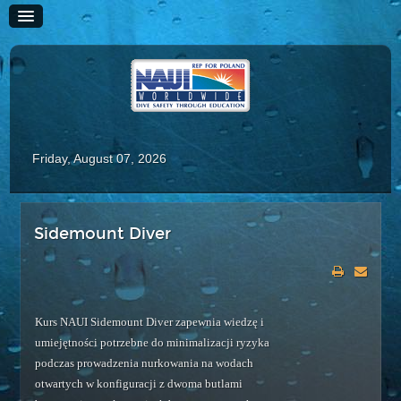
Friday, August 07, 2026
HOME
Sidemount Diver
HISTORIA
SZKOLENIE
Kursy Rekreacyjne
Kurs NAUI Sidemount Diver zapewnia wiedzę i
Scuba Diver
umiejętności potrzebne do minimalizacji ryzyka
Advanced Scuba Diver
podczas prowadzenia nurkowania na wodach
otwartych w konfiguracji z dwoma butlami
Adaptive Scuba Diver